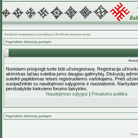
Peržiūrėti neatsakytus pranešimus
|
Peržiūrėti aktyvias temas
Pagrindinis diskusijų puslapis
Norėda
Norėdami prisijungti turite būti užsiregistravę. Registracija užtrun
akimirkas tačiau suteikia jums daugiau galimybių. Diskusijų admini
suteikti papildomas teises registruotiems vartotojams. Prieš užsi
susipažinkite su naudojimosi sąlygomis ir nuostatomis. Naršydam
perskaitykite kiekvieno forumo taisykles.
Naudojimosi sąlygos
|
Privatumo politika
Pagrindinis diskusijų puslapis
Powe