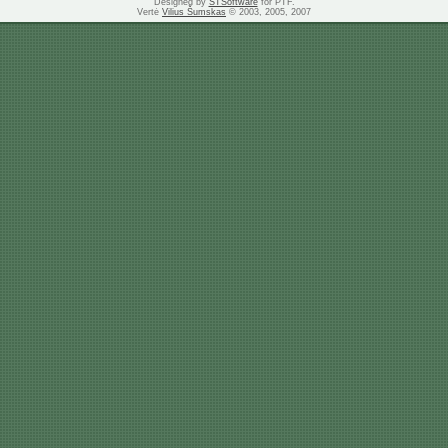
Designed by
STSoftware
for PTF.
Vertė
Vilius Šumskas
© 2003, 2005, 2007