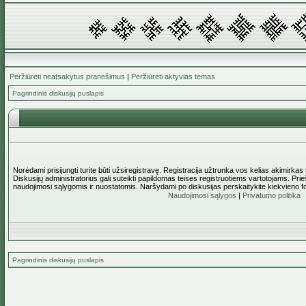
Peržiūrėti neatsakytus pranešimus
|
Peržiūrėti aktyvias temas
Pagrindinis diskusijų puslapis
Norėdami prisijungti turite būti užsiregistravę. Registracija užtrunka vos kelias akimirkas
Diskusijų administratorius gali suteikti papildomas teises registruotiems vartotojams. Pri
naudojimosi sąlygomis ir nuostatomis. Naršydami po diskusijas perskaitykite kiekvieno f
Naudojimosi sąlygos
|
Privatumo politika
Pagrindinis diskusijų puslapis