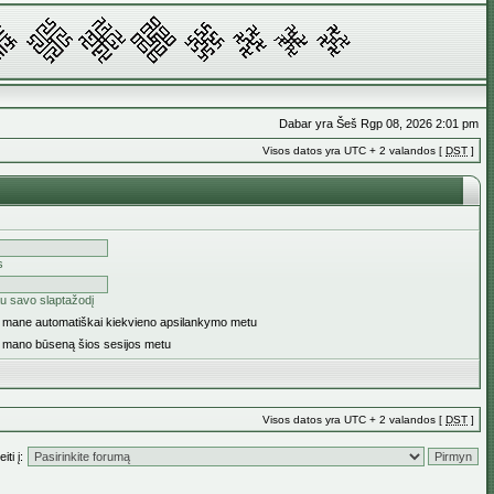
Dabar yra Šeš Rgp 08, 2026 2:01 pm
Visos datos yra UTC + 2 valandos [
DST
]
s
u savo slaptažodį
ti mane automatiškai kiekvieno apsilankymo metu
i mano būseną šios sesijos metu
Visos datos yra UTC + 2 valandos [
DST
]
iti į: