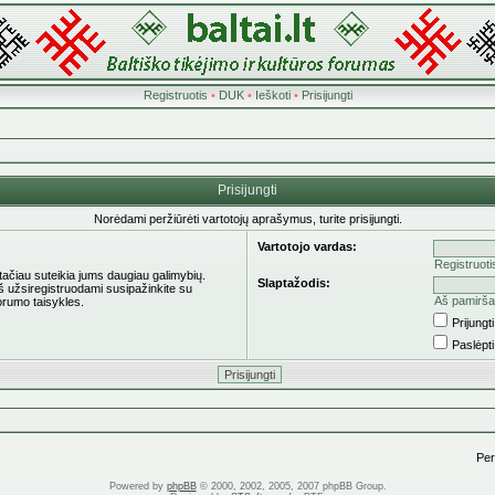
Registruotis
•
DUK
•
Ieškoti
•
Prisijungti
Prisijungti
Norėdami peržiūrėti vartotojų aprašymus, turite prisijungti.
Vartotojo vardas:
Registruoti
 tačiau suteikia jums daugiau galimybių.
Slaptažodis:
eš užsiregistruodami susipažinkite su
Aš pamirša
orumo taisykles.
Prijung
Paslėpt
Pere
Powered by
phpBB
© 2000, 2002, 2005, 2007 phpBB Group.