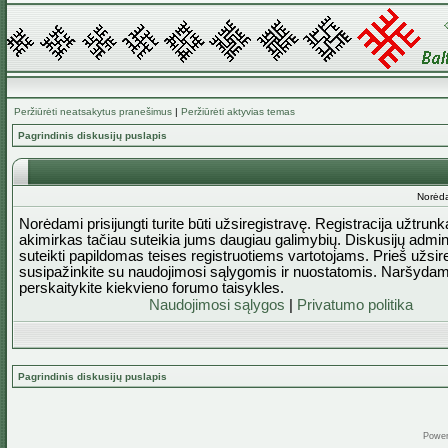
Peržiūrėti neatsakytus pranešimus
|
Peržiūrėti aktyvias temas
Pagrindinis diskusijų puslapis
Norėda
Norėdami prisijungti turite būti užsiregistravę. Registracija užtrun
akimirkas tačiau suteikia jums daugiau galimybių. Diskusijų admini
suteikti papildomas teises registruotiems vartotojams. Prieš užsi
susipažinkite su naudojimosi sąlygomis ir nuostatomis. Naršydam
perskaitykite kiekvieno forumo taisykles.
Naudojimosi sąlygos
|
Privatumo politika
Pagrindinis diskusijų puslapis
Powe