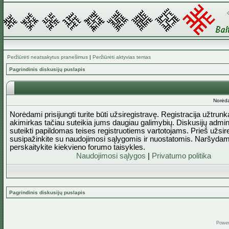
Peržiūrėti neatsakytus pranešimus
|
Peržiūrėti aktyvias temas
Pagrindinis diskusijų puslapis
Norėda
Norėdami prisijungti turite būti užsiregistravę. Registracija užtrun
akimirkas tačiau suteikia jums daugiau galimybių. Diskusijų admini
suteikti papildomas teises registruotiems vartotojams. Prieš užsi
susipažinkite su naudojimosi sąlygomis ir nuostatomis. Naršydam
perskaitykite kiekvieno forumo taisykles.
Naudojimosi sąlygos
|
Privatumo politika
Pagrindinis diskusijų puslapis
Powe