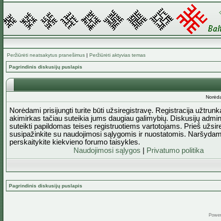
Peržiūrėti neatsakytus pranešimus
|
Peržiūrėti aktyvias temas
Pagrindinis diskusijų puslapis
Norėda
Norėdami prisijungti turite būti užsiregistravę. Registracija užtrun
akimirkas tačiau suteikia jums daugiau galimybių. Diskusijų admini
suteikti papildomas teises registruotiems vartotojams. Prieš užsi
susipažinkite su naudojimosi sąlygomis ir nuostatomis. Naršydam
perskaitykite kiekvieno forumo taisykles.
Naudojimosi sąlygos
|
Privatumo politika
Pagrindinis diskusijų puslapis
Powe