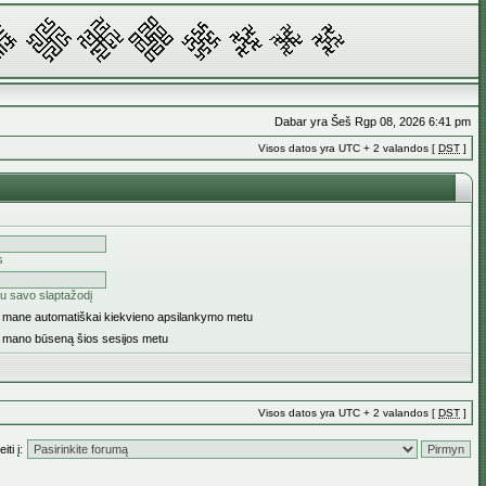
Dabar yra Šeš Rgp 08, 2026 6:41 pm
Visos datos yra UTC + 2 valandos [
DST
]
s
u savo slaptažodį
ti mane automatiškai kiekvieno apsilankymo metu
i mano būseną šios sesijos metu
Visos datos yra UTC + 2 valandos [
DST
]
iti į: