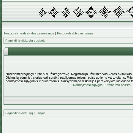
Peržiūrėti neatsakytus pranešimus
|
Peržiūrėti aktyvias temas
Pagrindinis diskusijų puslapis
Norėdami prisijungti turite būti užsiregistravę. Registracija užtrunka vos kelias akimirkas
Diskusijų administratorius gali suteikti papildomas teises registruotiems vartotojams. Pri
naudojimosi sąlygomis ir nuostatomis. Naršydami po diskusijas perskaitykite kiekvieno f
Naudojimosi sąlygos
|
Privatumo politika
Pagrindinis diskusijų puslapis