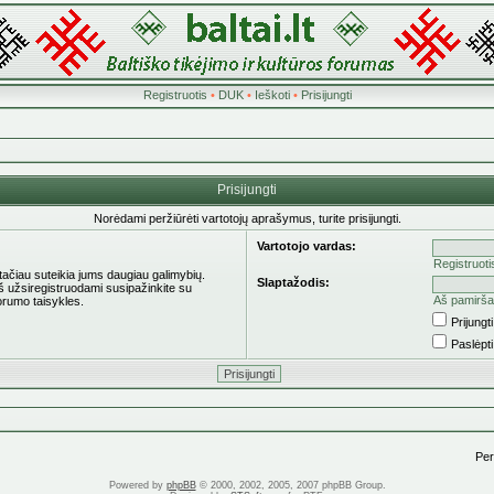
Registruotis
•
DUK
•
Ieškoti
•
Prisijungti
Prisijungti
Norėdami peržiūrėti vartotojų aprašymus, turite prisijungti.
Vartotojo vardas:
Registruoti
 tačiau suteikia jums daugiau galimybių.
Slaptažodis:
eš užsiregistruodami susipažinkite su
Aš pamirša
orumo taisykles.
Prijung
Paslėpt
Pere
Powered by
phpBB
© 2000, 2002, 2005, 2007 phpBB Group.