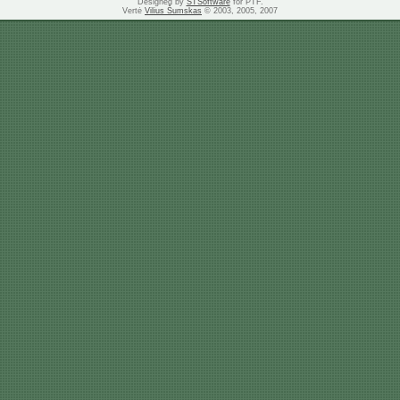
Designed by
STSoftware
for PTF.
Vertė
Vilius Šumskas
© 2003, 2005, 2007