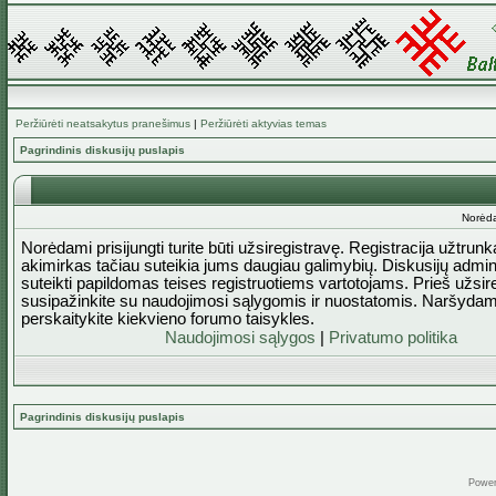
Peržiūrėti neatsakytus pranešimus
|
Peržiūrėti aktyvias temas
Pagrindinis diskusijų puslapis
Norėda
Norėdami prisijungti turite būti užsiregistravę. Registracija užtrun
akimirkas tačiau suteikia jums daugiau galimybių. Diskusijų admini
suteikti papildomas teises registruotiems vartotojams. Prieš užsi
susipažinkite su naudojimosi sąlygomis ir nuostatomis. Naršydam
perskaitykite kiekvieno forumo taisykles.
Naudojimosi sąlygos
|
Privatumo politika
Pagrindinis diskusijų puslapis
Powe