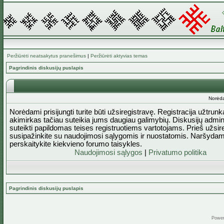
Peržiūrėti neatsakytus pranešimus
|
Peržiūrėti aktyvias temas
Pagrindinis diskusijų puslapis
Norėda
Norėdami prisijungti turite būti užsiregistravę. Registracija užtrun
akimirkas tačiau suteikia jums daugiau galimybių. Diskusijų admini
suteikti papildomas teises registruotiems vartotojams. Prieš užsi
susipažinkite su naudojimosi sąlygomis ir nuostatomis. Naršydam
perskaitykite kiekvieno forumo taisykles.
Naudojimosi sąlygos
|
Privatumo politika
Pagrindinis diskusijų puslapis
Powe