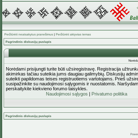
Peržiūrėti neatsakytus pranešimus
|
Peržiūrėti aktyvias temas
Pagrindinis diskusijų puslapis
Norėda
Norėdami prisijungti turite būti užsiregistravę. Registracija užtrun
akimirkas tačiau suteikia jums daugiau galimybių. Diskusijų admini
suteikti papildomas teises registruotiems vartotojams. Prieš užsi
susipažinkite su naudojimosi sąlygomis ir nuostatomis. Naršydam
perskaitykite kiekvieno forumo taisykles.
Naudojimosi sąlygos
|
Privatumo politika
Pagrindinis diskusijų puslapis
Powe