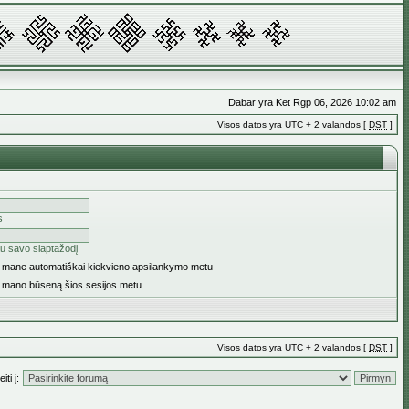
Dabar yra Ket Rgp 06, 2026 10:02 am
Visos datos yra UTC + 2 valandos [
DST
]
s
u savo slaptažodį
ti mane automatiškai kiekvieno apsilankymo metu
i mano būseną šios sesijos metu
Visos datos yra UTC + 2 valandos [
DST
]
iti į: