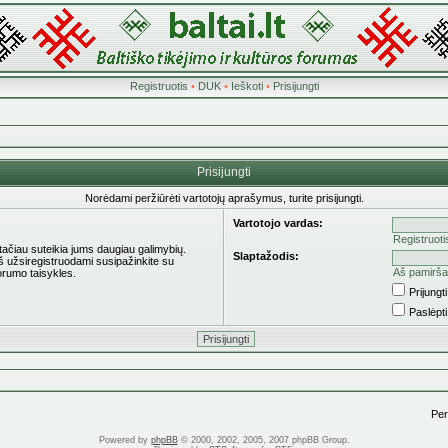
Registruotis
•
DUK
•
Ieškoti
•
Prisijungti
Prisijungti
Norėdami peržiūrėti vartotojų aprašymus, turite prisijungti.
Vartotojo vardas:
Registruoti
 tačiau suteikia jums daugiau galimybių.
Slaptažodis:
eš užsiregistruodami susipažinkite su
Aš pamirša
orumo taisykles.
Prijung
Paslėpt
Pere
Powered by
phpBB
© 2000, 2002, 2005, 2007 phpBB Group.