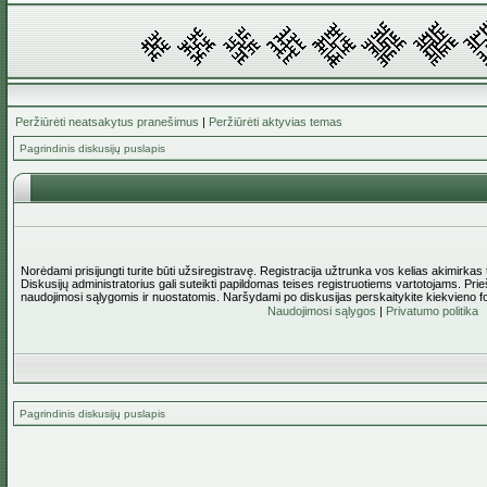
Peržiūrėti neatsakytus pranešimus
|
Peržiūrėti aktyvias temas
Pagrindinis diskusijų puslapis
Norėdami prisijungti turite būti užsiregistravę. Registracija užtrunka vos kelias akimirkas
Diskusijų administratorius gali suteikti papildomas teises registruotiems vartotojams. Pri
naudojimosi sąlygomis ir nuostatomis. Naršydami po diskusijas perskaitykite kiekvieno f
Naudojimosi sąlygos
|
Privatumo politika
Pagrindinis diskusijų puslapis