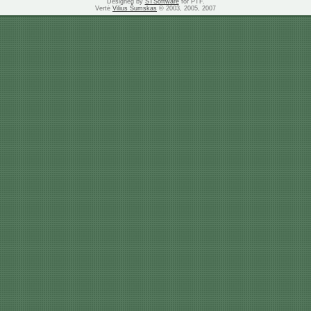
Designed by
STSoftware
for PTF.
Vertė
Vilius Šumskas
© 2003, 2005, 2007