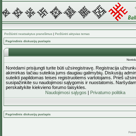
Peržiūrėti neatsakytus pranešimus
|
Peržiūrėti aktyvias temas
Pagrindinis diskusijų puslapis
Norėda
Norėdami prisijungti turite būti užsiregistravę. Registracija užtrun
akimirkas tačiau suteikia jums daugiau galimybių. Diskusijų admini
suteikti papildomas teises registruotiems vartotojams. Prieš užsi
susipažinkite su naudojimosi sąlygomis ir nuostatomis. Naršydam
perskaitykite kiekvieno forumo taisykles.
Naudojimosi sąlygos
|
Privatumo politika
Pagrindinis diskusijų puslapis
Powe