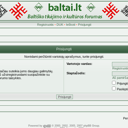
Registruotis
•
DUK
•
Ieškoti
•
Prisijungti
Prisijungti
Norėdami peržiūrėti vartotojų aprašymus, turite prisijungti.
Vartotojo vardas:
Registruoti
 tačiau suteikia jums daugiau galimybių.
Slaptažodis:
eš užsiregistruodami susipažinkite su
Aš pamirša
orumo taisykles.
Prijung
Paslėpt
Pere
Powered by
phpBB
© 2000, 2002, 2005, 2007 phpBB Group.