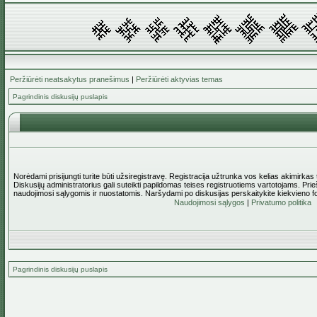
Peržiūrėti neatsakytus pranešimus
|
Peržiūrėti aktyvias temas
Pagrindinis diskusijų puslapis
Norėdami prisijungti turite būti užsiregistravę. Registracija užtrunka vos kelias akimirkas
Diskusijų administratorius gali suteikti papildomas teises registruotiems vartotojams. Pri
naudojimosi sąlygomis ir nuostatomis. Naršydami po diskusijas perskaitykite kiekvieno f
Naudojimosi sąlygos
|
Privatumo politika
Pagrindinis diskusijų puslapis