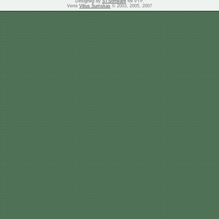
Designed by
STSoftware
for PTF.
Vertė
Vilius Šumskas
© 2003, 2005, 2007