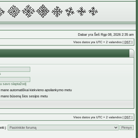
Dabar yra Šeš Rgp 08, 2026 2:35 am
Visos datos yra UTC + 2 valandos [
DST
]
s
u savo slaptažodį
ti mane automatiškai kiekvieno apsilankymo metu
i mano būseną šios sesijos metu
Visos datos yra UTC + 2 valandos [
DST
]
iti į: