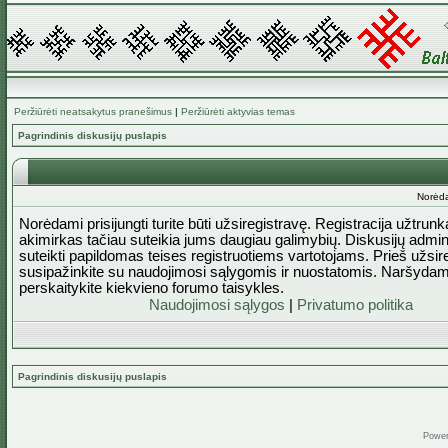
Peržiūrėti neatsakytus pranešimus
|
Peržiūrėti aktyvias temas
Pagrindinis diskusijų puslapis
Norėda
Norėdami prisijungti turite būti užsiregistravę. Registracija užtrun
akimirkas tačiau suteikia jums daugiau galimybių. Diskusijų admini
suteikti papildomas teises registruotiems vartotojams. Prieš užsi
susipažinkite su naudojimosi sąlygomis ir nuostatomis. Naršydam
perskaitykite kiekvieno forumo taisykles.
Naudojimosi sąlygos
|
Privatumo politika
Pagrindinis diskusijų puslapis
Powe