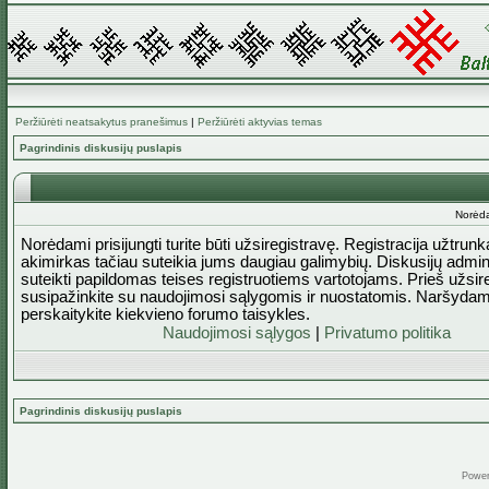
Peržiūrėti neatsakytus pranešimus
|
Peržiūrėti aktyvias temas
Pagrindinis diskusijų puslapis
Norėda
Norėdami prisijungti turite būti užsiregistravę. Registracija užtrun
akimirkas tačiau suteikia jums daugiau galimybių. Diskusijų admini
suteikti papildomas teises registruotiems vartotojams. Prieš užsi
susipažinkite su naudojimosi sąlygomis ir nuostatomis. Naršydam
perskaitykite kiekvieno forumo taisykles.
Naudojimosi sąlygos
|
Privatumo politika
Pagrindinis diskusijų puslapis
Powe