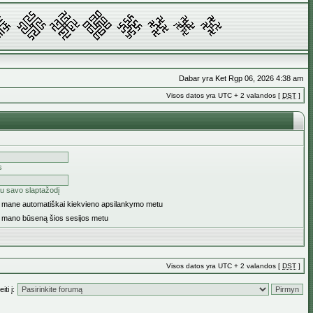
Dabar yra Ket Rgp 06, 2026 4:38 am
Visos datos yra UTC + 2 valandos [
DST
]
s
u savo slaptažodį
ti mane automatiškai kiekvieno apsilankymo metu
i mano būseną šios sesijos metu
Visos datos yra UTC + 2 valandos [
DST
]
iti į: