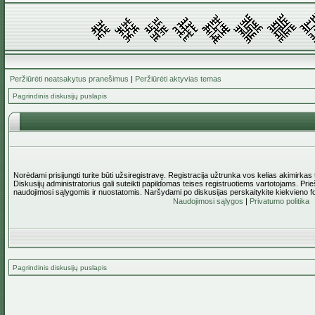
Peržiūrėti neatsakytus pranešimus
|
Peržiūrėti aktyvias temas
Pagrindinis diskusijų puslapis
Norėdami prisijungti turite būti užsiregistravę. Registracija užtrunka vos kelias akimirkas
Diskusijų administratorius gali suteikti papildomas teises registruotiems vartotojams. Pri
naudojimosi sąlygomis ir nuostatomis. Naršydami po diskusijas perskaitykite kiekvieno f
Naudojimosi sąlygos
|
Privatumo politika
Pagrindinis diskusijų puslapis