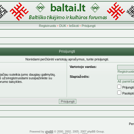
Registruotis
•
DUK
•
Ieškoti
•
Prisijungti
Prisijungti
Norėdami peržiūrėti vartotojų aprašymus, turite prisijungti.
Vartotojo vardas:
Registruoti
 tačiau suteikia jums daugiau galimybių.
Slaptažodis:
eš užsiregistruodami susipažinkite su
Aš pamirša
orumo taisykles.
Prijung
Paslėpt
Pere
Powered by
phpBB
© 2000, 2002, 2005, 2007 phpBB Group.