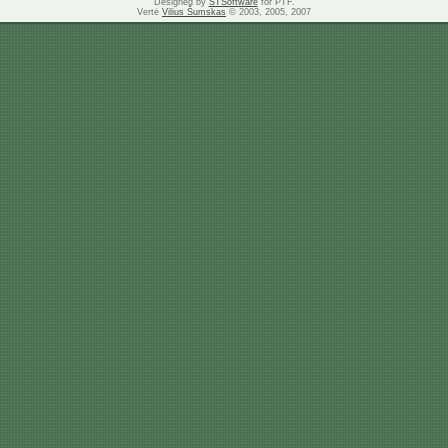
Designed by
STSoftware
for PTF.
Vertė
Vilius Šumskas
© 2003, 2005, 2007