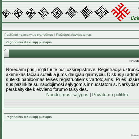
Peržiūrėti neatsakytus pranešimus
|
Peržiūrėti aktyvias temas
Pagrindinis diskusijų puslapis
Norėda
Norėdami prisijungti turite būti užsiregistravę. Registracija užtrun
akimirkas tačiau suteikia jums daugiau galimybių. Diskusijų admini
suteikti papildomas teises registruotiems vartotojams. Prieš užsi
susipažinkite su naudojimosi sąlygomis ir nuostatomis. Naršydam
perskaitykite kiekvieno forumo taisykles.
Naudojimosi sąlygos
|
Privatumo politika
Pagrindinis diskusijų puslapis
Powe