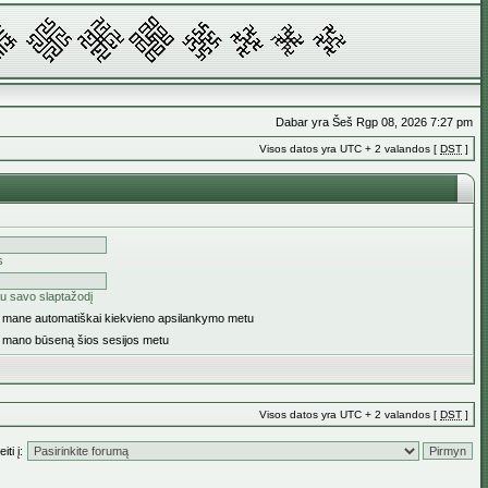
Dabar yra Šeš Rgp 08, 2026 7:27 pm
Visos datos yra UTC + 2 valandos [
DST
]
s
u savo slaptažodį
ti mane automatiškai kiekvieno apsilankymo metu
i mano būseną šios sesijos metu
Visos datos yra UTC + 2 valandos [
DST
]
iti į: