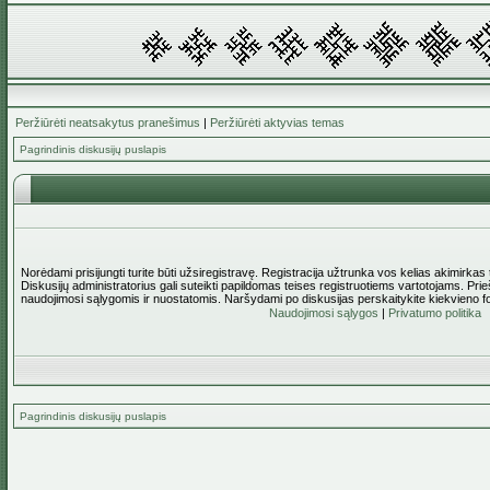
Peržiūrėti neatsakytus pranešimus
|
Peržiūrėti aktyvias temas
Pagrindinis diskusijų puslapis
Norėdami prisijungti turite būti užsiregistravę. Registracija užtrunka vos kelias akimirkas
Diskusijų administratorius gali suteikti papildomas teises registruotiems vartotojams. Pri
naudojimosi sąlygomis ir nuostatomis. Naršydami po diskusijas perskaitykite kiekvieno f
Naudojimosi sąlygos
|
Privatumo politika
Pagrindinis diskusijų puslapis