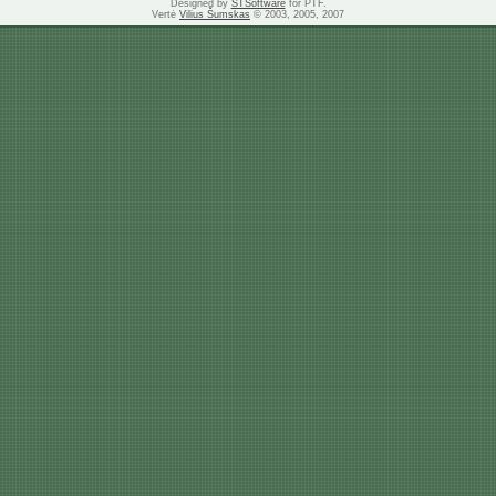
Designed by
STSoftware
for PTF.
Vertė
Vilius Šumskas
© 2003, 2005, 2007