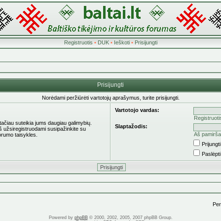
Registruotis
•
DUK
•
Ieškoti
•
Prisijungti
Prisijungti
Norėdami peržiūrėti vartotojų aprašymus, turite prisijungti.
Vartotojo vardas:
Registruoti
 tačiau suteikia jums daugiau galimybių.
Slaptažodis:
eš užsiregistruodami susipažinkite su
Aš pamirša
orumo taisykles.
Prijung
Paslėpt
Pere
Powered by
phpBB
© 2000, 2002, 2005, 2007 phpBB Group.