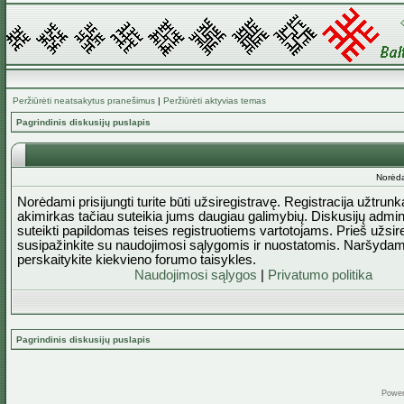
Peržiūrėti neatsakytus pranešimus
|
Peržiūrėti aktyvias temas
Pagrindinis diskusijų puslapis
Norėda
Norėdami prisijungti turite būti užsiregistravę. Registracija užtrun
akimirkas tačiau suteikia jums daugiau galimybių. Diskusijų admini
suteikti papildomas teises registruotiems vartotojams. Prieš užsi
susipažinkite su naudojimosi sąlygomis ir nuostatomis. Naršydam
perskaitykite kiekvieno forumo taisykles.
Naudojimosi sąlygos
|
Privatumo politika
Pagrindinis diskusijų puslapis
Powe