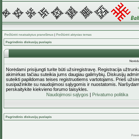
Peržiūrėti neatsakytus pranešimus
|
Peržiūrėti aktyvias temas
Pagrindinis diskusijų puslapis
Norėda
Norėdami prisijungti turite būti užsiregistravę. Registracija užtrun
akimirkas tačiau suteikia jums daugiau galimybių. Diskusijų admini
suteikti papildomas teises registruotiems vartotojams. Prieš užsi
susipažinkite su naudojimosi sąlygomis ir nuostatomis. Naršydam
perskaitykite kiekvieno forumo taisykles.
Naudojimosi sąlygos
|
Privatumo politika
Pagrindinis diskusijų puslapis
Powe