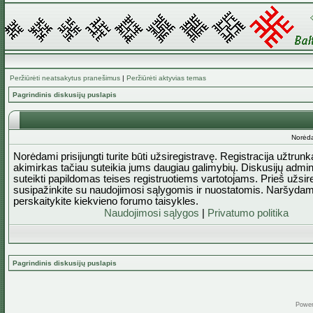
Peržiūrėti neatsakytus pranešimus
|
Peržiūrėti aktyvias temas
Pagrindinis diskusijų puslapis
Norėda
Norėdami prisijungti turite būti užsiregistravę. Registracija užtrun
akimirkas tačiau suteikia jums daugiau galimybių. Diskusijų admini
suteikti papildomas teises registruotiems vartotojams. Prieš užsi
susipažinkite su naudojimosi sąlygomis ir nuostatomis. Naršydam
perskaitykite kiekvieno forumo taisykles.
Naudojimosi sąlygos
|
Privatumo politika
Pagrindinis diskusijų puslapis
Powe