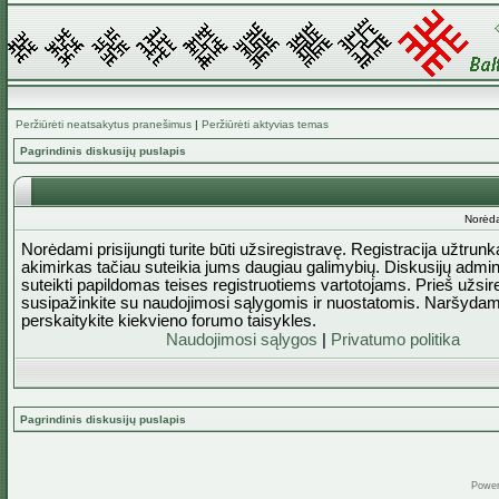
Peržiūrėti neatsakytus pranešimus
|
Peržiūrėti aktyvias temas
Pagrindinis diskusijų puslapis
Norėda
Norėdami prisijungti turite būti užsiregistravę. Registracija užtrun
akimirkas tačiau suteikia jums daugiau galimybių. Diskusijų admini
suteikti papildomas teises registruotiems vartotojams. Prieš užsi
susipažinkite su naudojimosi sąlygomis ir nuostatomis. Naršydam
perskaitykite kiekvieno forumo taisykles.
Naudojimosi sąlygos
|
Privatumo politika
Pagrindinis diskusijų puslapis
Powe