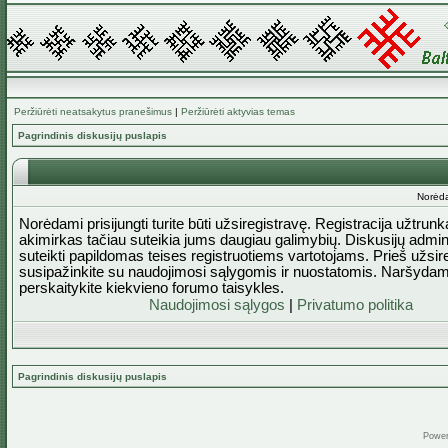
Peržiūrėti neatsakytus pranešimus
|
Peržiūrėti aktyvias temas
Pagrindinis diskusijų puslapis
Norėda
Norėdami prisijungti turite būti užsiregistravę. Registracija užtrun
akimirkas tačiau suteikia jums daugiau galimybių. Diskusijų admini
suteikti papildomas teises registruotiems vartotojams. Prieš užsi
susipažinkite su naudojimosi sąlygomis ir nuostatomis. Naršydam
perskaitykite kiekvieno forumo taisykles.
Naudojimosi sąlygos
|
Privatumo politika
Pagrindinis diskusijų puslapis
Powe