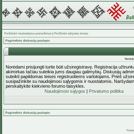
Peržiūrėti neatsakytus pranešimus
|
Peržiūrėti aktyvias temas
Pagrindinis diskusijų puslapis
Norėda
Norėdami prisijungti turite būti užsiregistravę. Registracija užtrun
akimirkas tačiau suteikia jums daugiau galimybių. Diskusijų admini
suteikti papildomas teises registruotiems vartotojams. Prieš užsi
susipažinkite su naudojimosi sąlygomis ir nuostatomis. Naršydam
perskaitykite kiekvieno forumo taisykles.
Naudojimosi sąlygos
|
Privatumo politika
Pagrindinis diskusijų puslapis
Powe