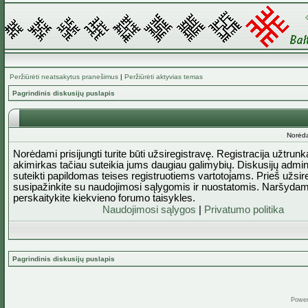
Peržiūrėti neatsakytus pranešimus
|
Peržiūrėti aktyvias temas
Pagrindinis diskusijų puslapis
Norėda
Norėdami prisijungti turite būti užsiregistravę. Registracija užtrun
akimirkas tačiau suteikia jums daugiau galimybių. Diskusijų admini
suteikti papildomas teises registruotiems vartotojams. Prieš užsi
susipažinkite su naudojimosi sąlygomis ir nuostatomis. Naršydam
perskaitykite kiekvieno forumo taisykles.
Naudojimosi sąlygos
|
Privatumo politika
Pagrindinis diskusijų puslapis
Powe