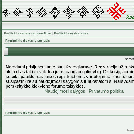
Peržiūrėti neatsakytus pranešimus
|
Peržiūrėti aktyvias temas
Pagrindinis diskusijų puslapis
Norėda
Norėdami prisijungti turite būti užsiregistravę. Registracija užtrun
akimirkas tačiau suteikia jums daugiau galimybių. Diskusijų admini
suteikti papildomas teises registruotiems vartotojams. Prieš užsi
susipažinkite su naudojimosi sąlygomis ir nuostatomis. Naršydam
perskaitykite kiekvieno forumo taisykles.
Naudojimosi sąlygos
|
Privatumo politika
Pagrindinis diskusijų puslapis
Powe