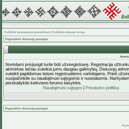
Peržiūrėti neatsakytus pranešimus
|
Peržiūrėti aktyvias temas
Pagrindinis diskusijų puslapis
Norėda
Norėdami prisijungti turite būti užsiregistravę. Registracija užtrun
akimirkas tačiau suteikia jums daugiau galimybių. Diskusijų admini
suteikti papildomas teises registruotiems vartotojams. Prieš užsi
susipažinkite su naudojimosi sąlygomis ir nuostatomis. Naršydam
perskaitykite kiekvieno forumo taisykles.
Naudojimosi sąlygos
|
Privatumo politika
Pagrindinis diskusijų puslapis
Powe