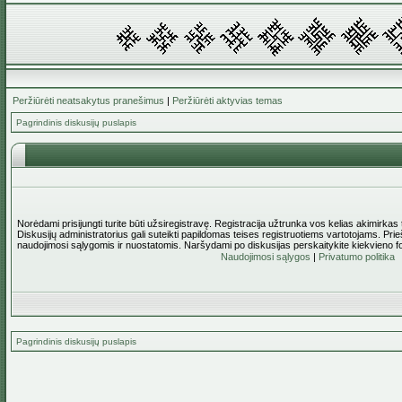
Peržiūrėti neatsakytus pranešimus
|
Peržiūrėti aktyvias temas
Pagrindinis diskusijų puslapis
Norėdami prisijungti turite būti užsiregistravę. Registracija užtrunka vos kelias akimirkas
Diskusijų administratorius gali suteikti papildomas teises registruotiems vartotojams. Pri
naudojimosi sąlygomis ir nuostatomis. Naršydami po diskusijas perskaitykite kiekvieno f
Naudojimosi sąlygos
|
Privatumo politika
Pagrindinis diskusijų puslapis