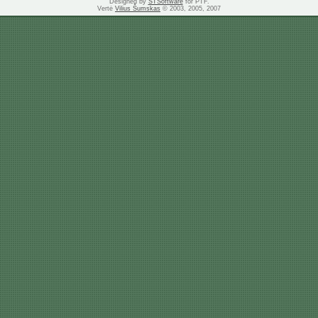
Designed by
STSoftware
for PTF.
Vertė
Vilius Šumskas
© 2003, 2005, 2007