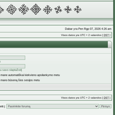
Dabar yra Pen Rgp 07, 2026 4:26 am
Visos datos yra UTC + 2 valandos [
DST
]
s
u savo slaptažodį
ti mane automatiškai kiekvieno apsilankymo metu
i mano būseną šios sesijos metu
Visos datos yra UTC + 2 valandos [
DST
]
iti į: