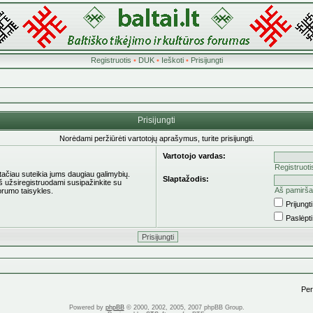
Registruotis
•
DUK
•
Ieškoti
•
Prisijungti
Prisijungti
Norėdami peržiūrėti vartotojų aprašymus, turite prisijungti.
Vartotojo vardas:
Registruoti
 tačiau suteikia jums daugiau galimybių.
Slaptažodis:
eš užsiregistruodami susipažinkite su
Aš pamirša
orumo taisykles.
Prijung
Paslėpt
Pere
Powered by
phpBB
© 2000, 2002, 2005, 2007 phpBB Group.