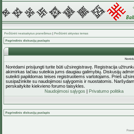
Peržiūrėti neatsakytus pranešimus
|
Peržiūrėti aktyvias temas
Pagrindinis diskusijų puslapis
Norėda
Norėdami prisijungti turite būti užsiregistravę. Registracija užtrun
akimirkas tačiau suteikia jums daugiau galimybių. Diskusijų admini
suteikti papildomas teises registruotiems vartotojams. Prieš užsi
susipažinkite su naudojimosi sąlygomis ir nuostatomis. Naršydam
perskaitykite kiekvieno forumo taisykles.
Naudojimosi sąlygos
|
Privatumo politika
Pagrindinis diskusijų puslapis
Powe