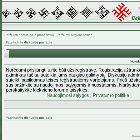
Peržiūrėti neatsakytus pranešimus
|
Peržiūrėti aktyvias temas
Pagrindinis diskusijų puslapis
Norėda
Norėdami prisijungti turite būti užsiregistravę. Registracija užtrun
akimirkas tačiau suteikia jums daugiau galimybių. Diskusijų admini
suteikti papildomas teises registruotiems vartotojams. Prieš užsi
susipažinkite su naudojimosi sąlygomis ir nuostatomis. Naršydam
perskaitykite kiekvieno forumo taisykles.
Naudojimosi sąlygos
|
Privatumo politika
Pagrindinis diskusijų puslapis
Powe