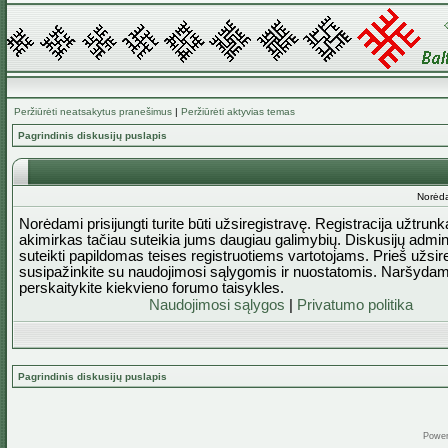
Peržiūrėti neatsakytus pranešimus
|
Peržiūrėti aktyvias temas
Pagrindinis diskusijų puslapis
Norėda
Norėdami prisijungti turite būti užsiregistravę. Registracija užtrun
akimirkas tačiau suteikia jums daugiau galimybių. Diskusijų admini
suteikti papildomas teises registruotiems vartotojams. Prieš užsi
susipažinkite su naudojimosi sąlygomis ir nuostatomis. Naršydam
perskaitykite kiekvieno forumo taisykles.
Naudojimosi sąlygos
|
Privatumo politika
Pagrindinis diskusijų puslapis
Powe