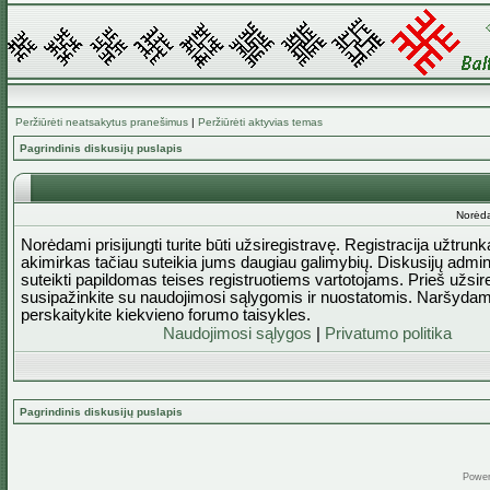
Peržiūrėti neatsakytus pranešimus
|
Peržiūrėti aktyvias temas
Pagrindinis diskusijų puslapis
Norėda
Norėdami prisijungti turite būti užsiregistravę. Registracija užtrun
akimirkas tačiau suteikia jums daugiau galimybių. Diskusijų admini
suteikti papildomas teises registruotiems vartotojams. Prieš užsi
susipažinkite su naudojimosi sąlygomis ir nuostatomis. Naršydam
perskaitykite kiekvieno forumo taisykles.
Naudojimosi sąlygos
|
Privatumo politika
Pagrindinis diskusijų puslapis
Powe