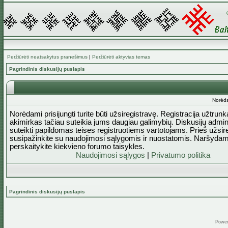
Peržiūrėti neatsakytus pranešimus
|
Peržiūrėti aktyvias temas
Pagrindinis diskusijų puslapis
Norėda
Norėdami prisijungti turite būti užsiregistravę. Registracija užtrun
akimirkas tačiau suteikia jums daugiau galimybių. Diskusijų admini
suteikti papildomas teises registruotiems vartotojams. Prieš užsi
susipažinkite su naudojimosi sąlygomis ir nuostatomis. Naršydam
perskaitykite kiekvieno forumo taisykles.
Naudojimosi sąlygos
|
Privatumo politika
Pagrindinis diskusijų puslapis
Powe