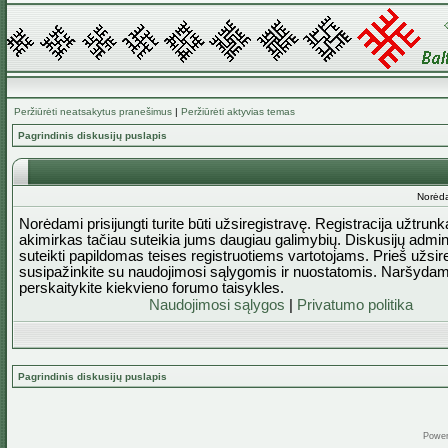
Peržiūrėti neatsakytus pranešimus
|
Peržiūrėti aktyvias temas
Pagrindinis diskusijų puslapis
Norėda
Norėdami prisijungti turite būti užsiregistravę. Registracija užtrun
akimirkas tačiau suteikia jums daugiau galimybių. Diskusijų admini
suteikti papildomas teises registruotiems vartotojams. Prieš užsi
susipažinkite su naudojimosi sąlygomis ir nuostatomis. Naršydam
perskaitykite kiekvieno forumo taisykles.
Naudojimosi sąlygos
|
Privatumo politika
Pagrindinis diskusijų puslapis
Powe