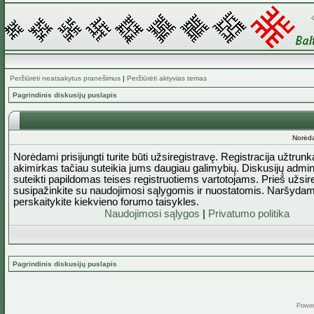
Peržiūrėti neatsakytus pranešimus
|
Peržiūrėti aktyvias temas
Pagrindinis diskusijų puslapis
Norėda
Norėdami prisijungti turite būti užsiregistravę. Registracija užtrun
akimirkas tačiau suteikia jums daugiau galimybių. Diskusijų admini
suteikti papildomas teises registruotiems vartotojams. Prieš užsi
susipažinkite su naudojimosi sąlygomis ir nuostatomis. Naršydam
perskaitykite kiekvieno forumo taisykles.
Naudojimosi sąlygos
|
Privatumo politika
Pagrindinis diskusijų puslapis
Powe