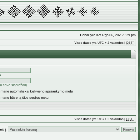
Dabar yra Ket Rgp 06, 2026 9:29 pm
Visos datos yra UTC + 2 valandos [
DST
]
s
u savo slaptažodį
ti mane automatiškai kiekvieno apsilankymo metu
i mano būseną šios sesijos metu
Visos datos yra UTC + 2 valandos [
DST
]
iti į: