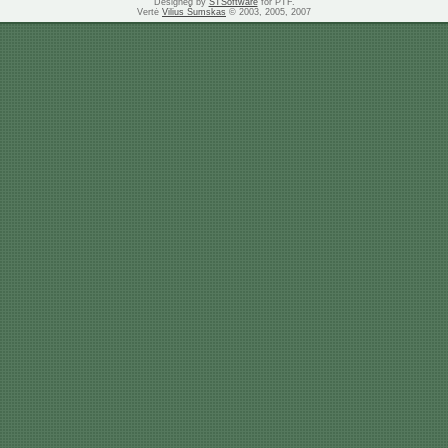
Designed by
STSoftware
for PTF.
Vertė
Vilius Šumskas
© 2003, 2005, 2007