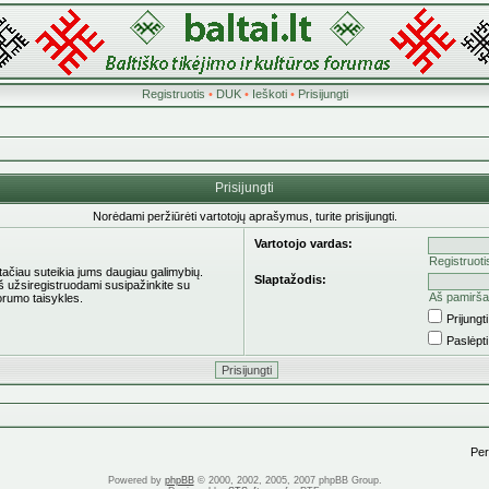
Registruotis
•
DUK
•
Ieškoti
•
Prisijungti
Prisijungti
Norėdami peržiūrėti vartotojų aprašymus, turite prisijungti.
Vartotojo vardas:
Registruoti
 tačiau suteikia jums daugiau galimybių.
Slaptažodis:
eš užsiregistruodami susipažinkite su
Aš pamirša
orumo taisykles.
Prijung
Paslėpt
Pere
Powered by
phpBB
© 2000, 2002, 2005, 2007 phpBB Group.