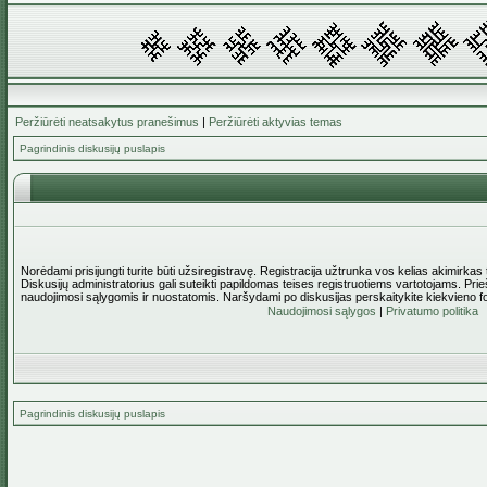
Peržiūrėti neatsakytus pranešimus
|
Peržiūrėti aktyvias temas
Pagrindinis diskusijų puslapis
Norėdami prisijungti turite būti užsiregistravę. Registracija užtrunka vos kelias akimirkas
Diskusijų administratorius gali suteikti papildomas teises registruotiems vartotojams. Pri
naudojimosi sąlygomis ir nuostatomis. Naršydami po diskusijas perskaitykite kiekvieno f
Naudojimosi sąlygos
|
Privatumo politika
Pagrindinis diskusijų puslapis