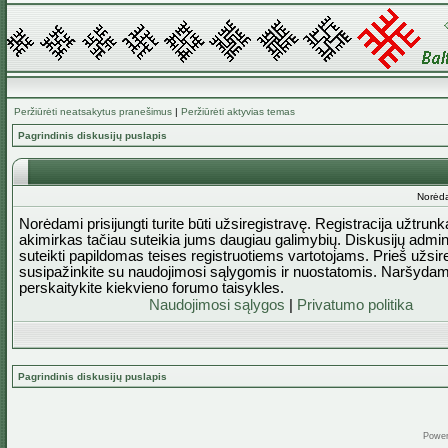
Peržiūrėti neatsakytus pranešimus
|
Peržiūrėti aktyvias temas
Pagrindinis diskusijų puslapis
Norėda
Norėdami prisijungti turite būti užsiregistravę. Registracija užtrun
akimirkas tačiau suteikia jums daugiau galimybių. Diskusijų admini
suteikti papildomas teises registruotiems vartotojams. Prieš užsi
susipažinkite su naudojimosi sąlygomis ir nuostatomis. Naršydam
perskaitykite kiekvieno forumo taisykles.
Naudojimosi sąlygos
|
Privatumo politika
Pagrindinis diskusijų puslapis
Powe