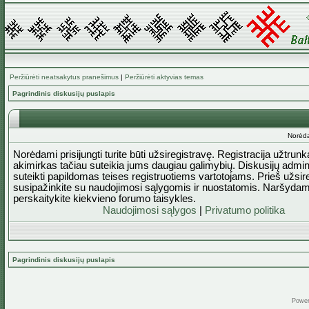
Peržiūrėti neatsakytus pranešimus
|
Peržiūrėti aktyvias temas
Pagrindinis diskusijų puslapis
Norėda
Norėdami prisijungti turite būti užsiregistravę. Registracija užtrun
akimirkas tačiau suteikia jums daugiau galimybių. Diskusijų admini
suteikti papildomas teises registruotiems vartotojams. Prieš užsi
susipažinkite su naudojimosi sąlygomis ir nuostatomis. Naršydam
perskaitykite kiekvieno forumo taisykles.
Naudojimosi sąlygos
|
Privatumo politika
Pagrindinis diskusijų puslapis
Powe