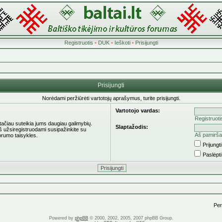
Registruotis
•
DUK
•
Ieškoti
•
Prisijungti
Prisijungti
Norėdami peržiūrėti vartotojų aprašymus, turite prisijungti.
Vartotojo vardas:
Registruoti
 tačiau suteikia jums daugiau galimybių.
Slaptažodis:
eš užsiregistruodami susipažinkite su
Aš pamirša
orumo taisykles.
Prijung
Paslėpt
Pere
Powered by
phpBB
© 2000, 2002, 2005, 2007 phpBB Group.