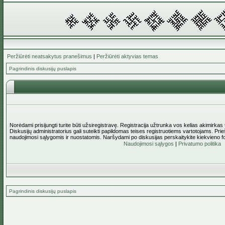
Peržiūrėti neatsakytus pranešimus
|
Peržiūrėti aktyvias temas
Pagrindinis diskusijų puslapis
Norėdami prisijungti turite būti užsiregistravę. Registracija užtrunka vos kelias akimirkas
Diskusijų administratorius gali suteikti papildomas teises registruotiems vartotojams. Pri
naudojimosi sąlygomis ir nuostatomis. Naršydami po diskusijas perskaitykite kiekvieno f
Naudojimosi sąlygos
|
Privatumo politika
Pagrindinis diskusijų puslapis