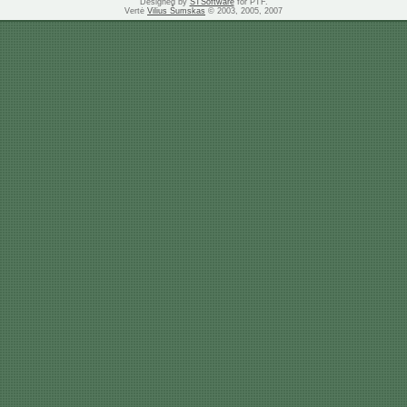
Designed by
STSoftware
for PTF.
Vertė
Vilius Šumskas
© 2003, 2005, 2007