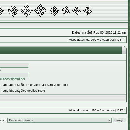
Dabar yra Šeš Rgp 08, 2026 11:22 am
Visos datos yra UTC + 2 valandos [
DST
]
s
u savo slaptažodį
ti mane automatiškai kiekvieno apsilankymo metu
i mano būseną šios sesijos metu
Visos datos yra UTC + 2 valandos [
DST
]
iti į: