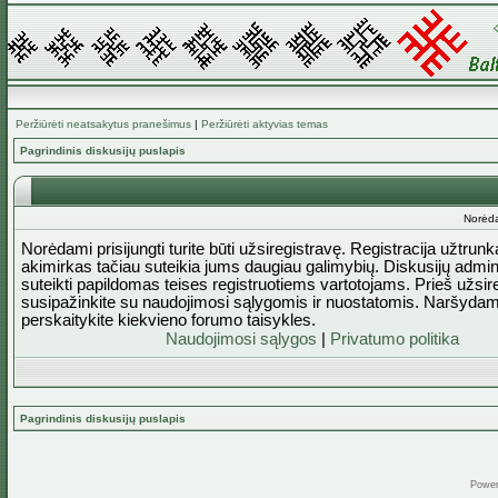
Peržiūrėti neatsakytus pranešimus
|
Peržiūrėti aktyvias temas
Pagrindinis diskusijų puslapis
Norėda
Norėdami prisijungti turite būti užsiregistravę. Registracija užtrun
akimirkas tačiau suteikia jums daugiau galimybių. Diskusijų admini
suteikti papildomas teises registruotiems vartotojams. Prieš užsi
susipažinkite su naudojimosi sąlygomis ir nuostatomis. Naršydam
perskaitykite kiekvieno forumo taisykles.
Naudojimosi sąlygos
|
Privatumo politika
Pagrindinis diskusijų puslapis
Powe