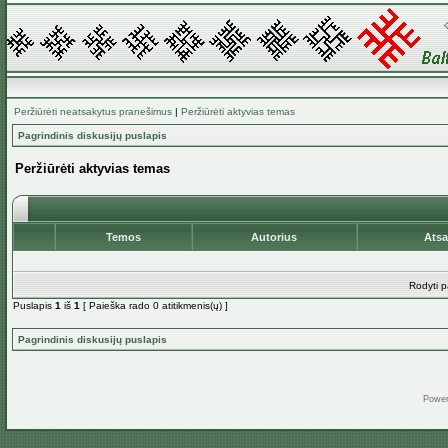
Peržiūrėti neatsakytus pranešimus
|
Peržiūrėti aktyvias temas
Pagrindinis diskusijų puslapis
Peržiūrėti aktyvias temas
Temos
Autorius
Ats
Rodyti p
Puslapis
1
iš
1
[ Paieška rado 0 atitikmenis(ų) ]
Pagrindinis diskusijų puslapis
Powe