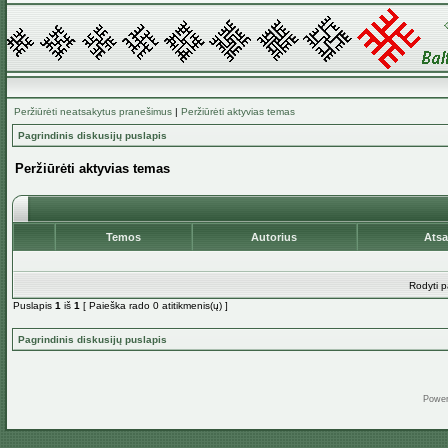
Peržiūrėti neatsakytus pranešimus
|
Peržiūrėti aktyvias temas
Pagrindinis diskusijų puslapis
Peržiūrėti aktyvias temas
Temos
Autorius
Ats
Rodyti p
Puslapis
1
iš
1
[ Paieška rado 0 atitikmenis(ų) ]
Pagrindinis diskusijų puslapis
Powe