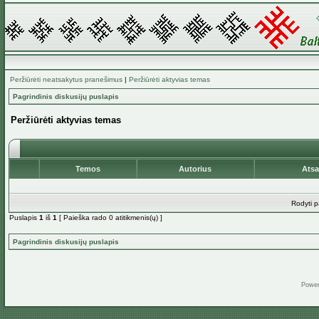
Peržiūrėti neatsakytus pranešimus
|
Peržiūrėti aktyvias temas
Pagrindinis diskusijų puslapis
Peržiūrėti aktyvias temas
Temos
Autorius
Ats
Rodyti p
Puslapis
1
iš
1
[ Paieška rado 0 atitikmenis(ų) ]
Pagrindinis diskusijų puslapis
Powe