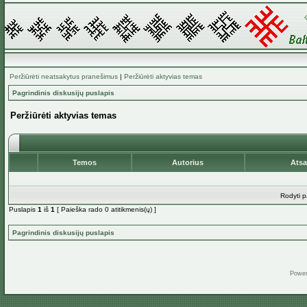
Peržiūrėti neatsakytus pranešimus
|
Peržiūrėti aktyvias temas
Pagrindinis diskusijų puslapis
Peržiūrėti aktyvias temas
Temos
Autorius
Ats
Rodyti p
Puslapis
1
iš
1
[ Paieška rado 0 atitikmenis(ų) ]
Pagrindinis diskusijų puslapis
Powe