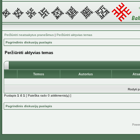
Peržiūrėti neatsakytus pranešimus
|
Peržiūrėti aktyvias temas
Pagrindinis diskusijų puslapis
Peržiūrėti aktyvias temas
Temos
Autorius
Ats
Rodyti p
Puslapis
1
iš
1
[ Paieška rado 0 atitikmenis(ų) ]
Pagrindinis diskusijų puslapis
Powe