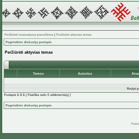
Peržiūrėti neatsakytus pranešimus
|
Peržiūrėti aktyvias temas
Pagrindinis diskusijų puslapis
Peržiūrėti aktyvias temas
Temos
Autorius
Ats
Rodyti p
Puslapis
1
iš
1
[ Paieška rado 0 atitikmenis(ų) ]
Pagrindinis diskusijų puslapis
Powe