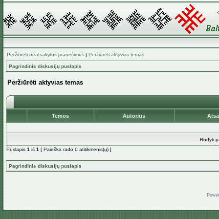
Peržiūrėti neatsakytus pranešimus
|
Peržiūrėti aktyvias temas
Pagrindinis diskusijų puslapis
Peržiūrėti aktyvias temas
Temos
Autorius
Ats
Rodyti p
Puslapis
1
iš
1
[ Paieška rado 0 atitikmenis(ų) ]
Pagrindinis diskusijų puslapis
Powe