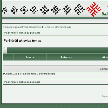
Peržiūrėti neatsakytus pranešimus
|
Peržiūrėti aktyvias temas
Pagrindinis diskusijų puslapis
Peržiūrėti aktyvias temas
Temos
Autorius
Ats
Rodyti p
Puslapis
1
iš
1
[ Paieška rado 0 atitikmenis(ų) ]
Pagrindinis diskusijų puslapis
Powe