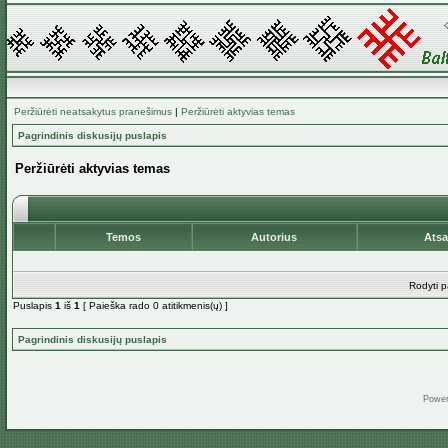
Peržiūrėti neatsakytus pranešimus
|
Peržiūrėti aktyvias temas
Pagrindinis diskusijų puslapis
Peržiūrėti aktyvias temas
Temos
Autorius
Ats
Rodyti p
Puslapis
1
iš
1
[ Paieška rado 0 atitikmenis(ų) ]
Pagrindinis diskusijų puslapis
Powe