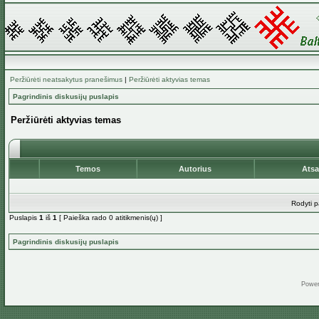
Peržiūrėti neatsakytus pranešimus
|
Peržiūrėti aktyvias temas
Pagrindinis diskusijų puslapis
Peržiūrėti aktyvias temas
Temos
Autorius
Ats
Rodyti p
Puslapis
1
iš
1
[ Paieška rado 0 atitikmenis(ų) ]
Pagrindinis diskusijų puslapis
Powe