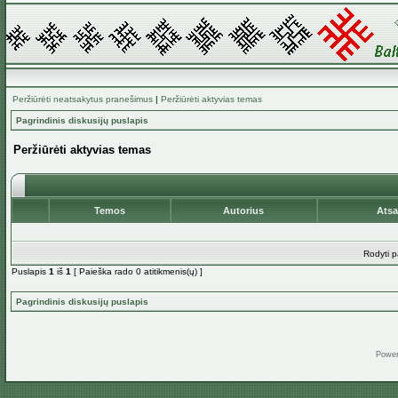
Peržiūrėti neatsakytus pranešimus
|
Peržiūrėti aktyvias temas
Pagrindinis diskusijų puslapis
Peržiūrėti aktyvias temas
Temos
Autorius
Ats
Rodyti p
Puslapis
1
iš
1
[ Paieška rado 0 atitikmenis(ų) ]
Pagrindinis diskusijų puslapis
Powe